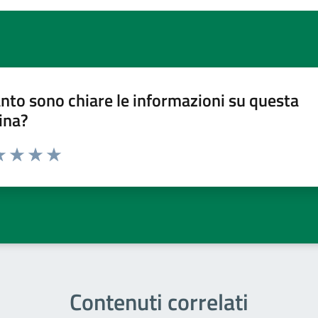
nto sono chiare le informazioni su questa
ina?
a 1 stelle su 5
luta 2 stelle su 5
Valuta 3 stelle su 5
Valuta 4 stelle su 5
Valuta 5 stelle su 5
Contenuti correlati