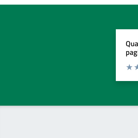
Qua
pag
Valut
Va