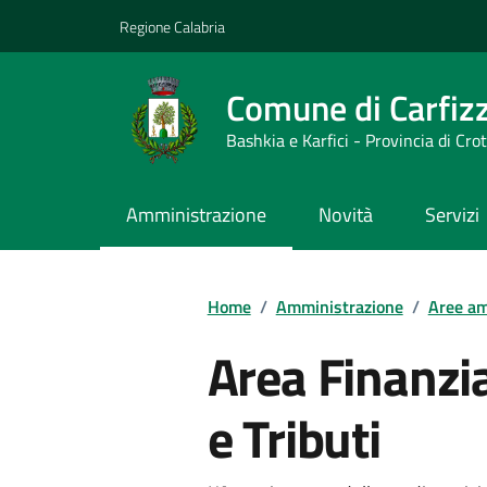
Vai ai contenuti
Vai al footer
Regione Calabria
Comune di Carfizz
Bashkia e Karfici - Provincia di Cro
Amministrazione
Novità
Servizi
Home
/
Amministrazione
/
Aree am
Area Finanzia
e Tributi