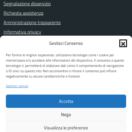
Segnalazione disservizio
Richiesta assistenza
Amministrazione trasparente
Informativa privacy
Note legali
Gestisci Consenso
Dichiarazione di accessibilità
Per fornire le migliori esperienze, utilizziamo tecnologie come i cookie per
Piano di miglioramento del sito
memorizzare e/o accedere alle informazioni del dispositivo. Il consenso a queste
tecnologie ci permetterà di elaborare dati come il comportamento di navigazione
Cookie Policy (UE)
o ID unici su questo sito. Non acconsentire o ritirare il consenso può influire
negativamente su alcune caratteristiche e funzioni.
Gestisci servizi
SEGUICI SU
Accetta
Facebook
Nega
ASMENET CALABRIA
Visualizza le preferenze