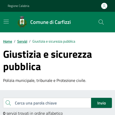
Vai ai contenuti
Vai al footer
Regione Calabria
Comune di Carfizzi
Home
/
Servizi
/
Giustizia e sicurezza pubblica
Giustizia e sicurezza
pubblica
Polizia municipale, tribunale e Protezione civile.
Esplora tutti i servizi
Cerca una parola chiave
Invio
0
servizi trovati in ordine alfabetico