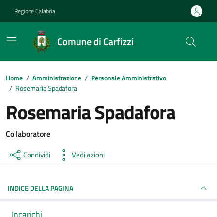
Vai ai contenuti
Vai al footer
Regione Calabria
Comune di Carfizzi
Home
/
Amministrazione
/
Personale Amministrativo
/
Rosemaria Spadafora
Rosemaria Spadafora
Collaboratore
Condividi
Vedi azioni
INDICE DELLA PAGINA
Incarichi