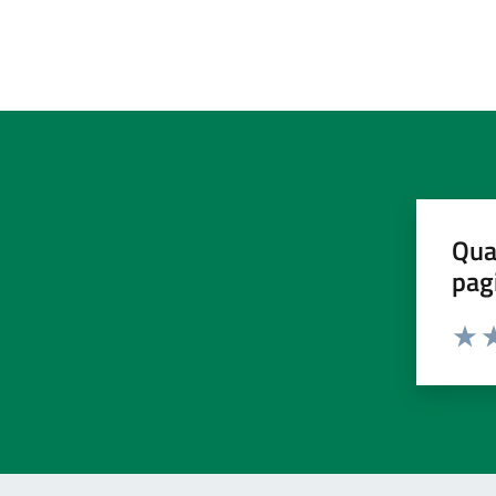
Qua
pag
Valut
Va