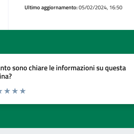
Ultimo aggiornamento:
05/02/2024, 16:50
nto sono chiare le informazioni su questa
ina?
a 1 stelle su 5
luta 2 stelle su 5
Valuta 3 stelle su 5
Valuta 4 stelle su 5
Valuta 5 stelle su 5