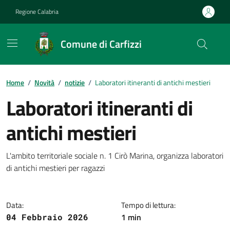
Vai ai contenuti
Vai al footer
Regione Calabria
Comune di Carfizzi
Home
/
Novità
/
notizie
/
Laboratori itineranti di antichi mestieri
Laboratori itineranti di
antichi mestieri
Dettagli della notizia
L'ambito territoriale sociale n. 1 Cirò Marina, organizza laboratori
di antichi mestieri per ragazzi
Data:
Tempo di lettura:
1 min
04 Febbraio 2026