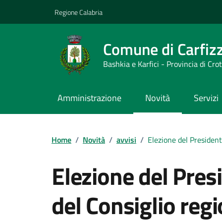
Vai ai contenuti
Vai al footer
Regione Calabria
Comune di Carfizz
Bashkia e Karfici - Provincia di Cro
Amministrazione
Novità
Servizi
Home
/
Novità
/
avvisi
/
Elezione del President
Elezione del Pres
del Consiglio regi