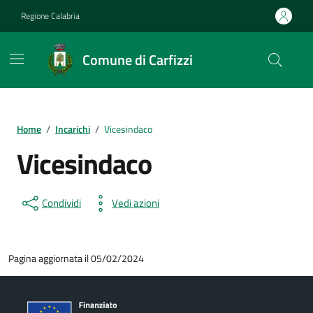
Vai ai contenuti
Vai al footer
Regione Calabria
Comune di Carfizzi
Home
/
Incarichi
/
Vicesindaco
Vicesindaco
Condividi
Vedi azioni
Pagina aggiornata il 05/02/2024