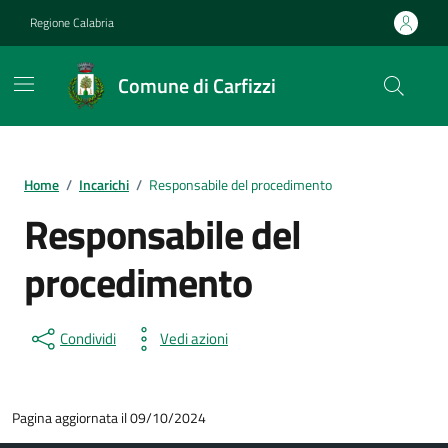
Vai ai contenuti
Vai al footer
Regione Calabria
Comune di Carfizzi
Home
/
Incarichi
/
Responsabile del procedimento
Responsabile del
procedimento
Condividi
Vedi azioni
Pagina aggiornata il 09/10/2024