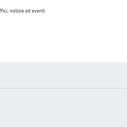
'argomento
ici, notizie ed eventi