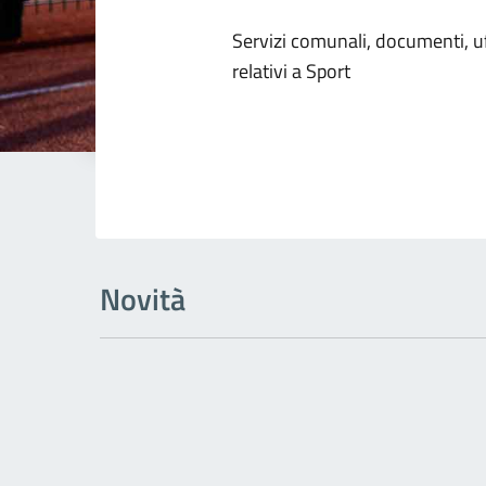
Dettagli dell
Servizi comunali, documenti, uff
relativi a Sport
Novità