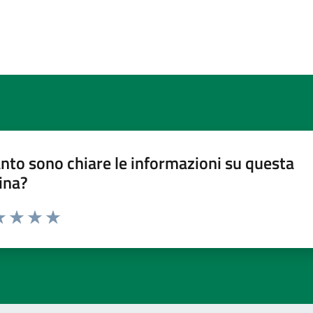
nto sono chiare le informazioni su questa
ina?
a 1 stelle su 5
luta 2 stelle su 5
Valuta 3 stelle su 5
Valuta 4 stelle su 5
Valuta 5 stelle su 5