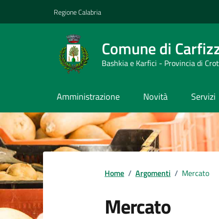
Vai ai contenuti
Vai al footer
Regione Calabria
Comune di Carfizz
Bashkia e Karfici - Provincia di Cro
Amministrazione
Novità
Servizi
Home
/
Argomenti
/
Mercato
Mercato