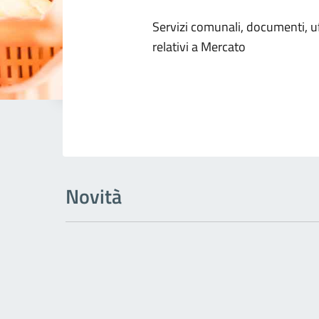
Dettagli dell
Servizi comunali, documenti, uff
relativi a Mercato
Novità