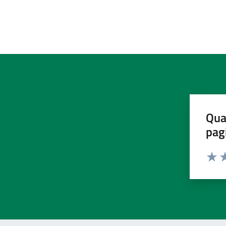
Qua
pag
Valut
Va