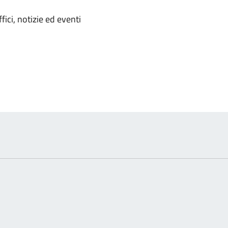
'argomento
ici, notizie ed eventi