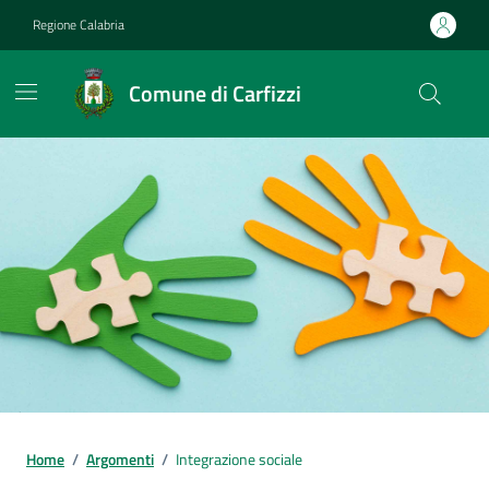
Vai ai contenuti
Vai al footer
Regione Calabria
Comune di Carfizzi
Home
/
Argomenti
/
Integrazione sociale