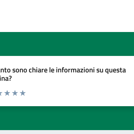
nto sono chiare le informazioni su questa
ina?
a 1 stelle su 5
luta 2 stelle su 5
Valuta 3 stelle su 5
Valuta 4 stelle su 5
Valuta 5 stelle su 5