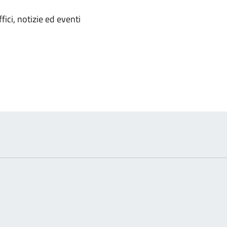
'argomento
ici, notizie ed eventi