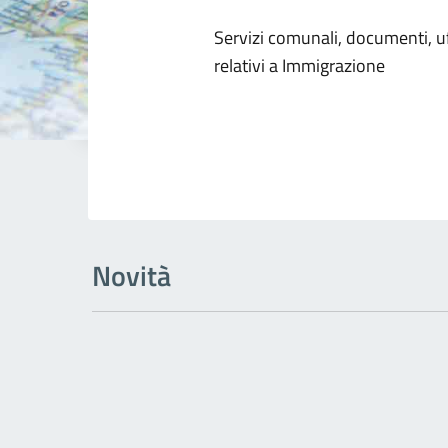
Dettagli dell
Servizi comunali, documenti, uff
relativi a Immigrazione
Novità