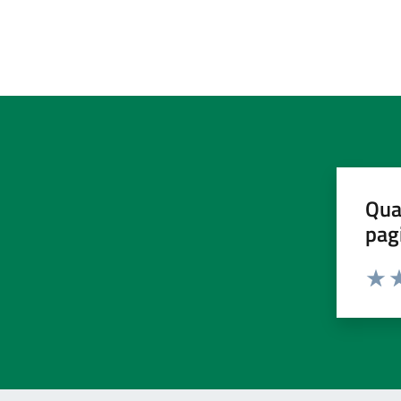
Qua
pag
Valut
Va