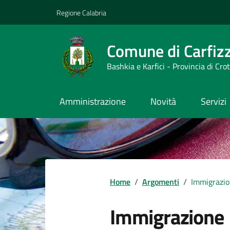
Vai ai contenuti
Vai al footer
Regione Calabria
Comune di Carfizz
Bashkia e Karfici - Provincia di Cro
Amministrazione
Novità
Servizi
Home
/
Argomenti
/
Immigrazi
Immigrazione