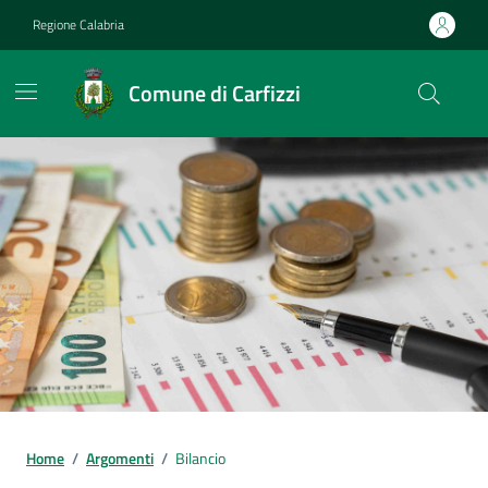
Vai ai contenuti
Vai al footer
Regione Calabria
Comune di Carfizzi
Home
/
Argomenti
/
Bilancio